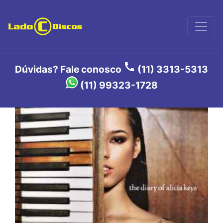
call
Dúvidas? Fale conosco
(11) 3313-5313
(11) 99323-1728