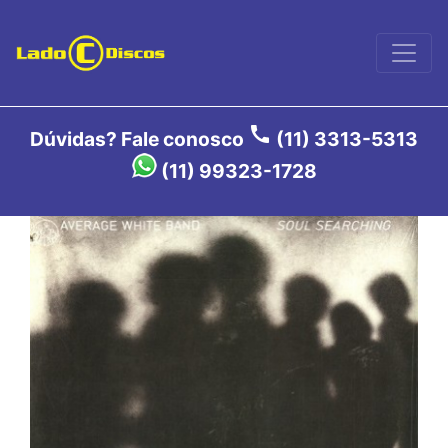
call
Dúvidas? Fale conosco
(11) 3313-5313
(11) 99323-1728