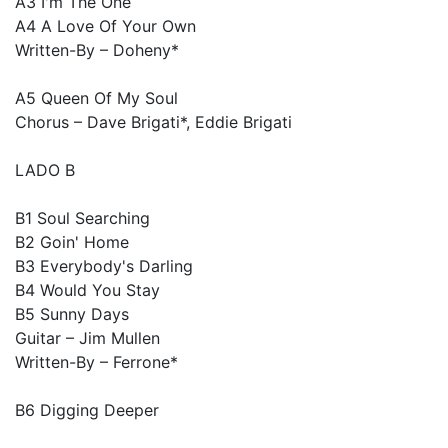
A3 I'm The One
A4 A Love Of Your Own
Written-By – Doheny*
A5 Queen Of My Soul
Chorus – Dave Brigati*, Eddie Brigati
LADO B
B1 Soul Searching
B2 Goin' Home
B3 Everybody's Darling
B4 Would You Stay
B5 Sunny Days
Guitar – Jim Mullen
Written-By – Ferrone*
B6 Digging Deeper