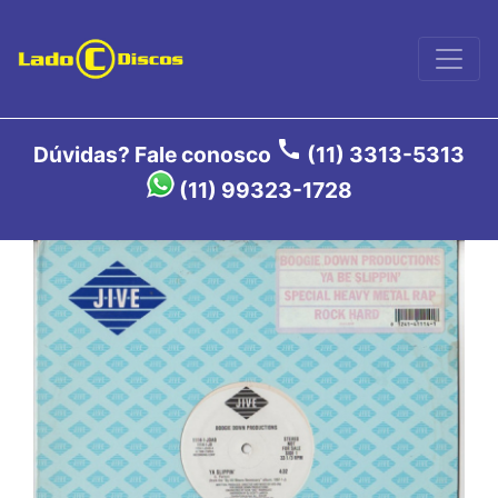
call
Dúvidas? Fale conosco
(11) 3313-5313
(11) 99323-1728