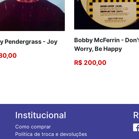
Bobby McFerrin - Don'
y Pendergrass - Joy
Worry, Be Happy
80,00
R$ 200,00
Institucional
R
Como comprar
Politica de troca e devoluções