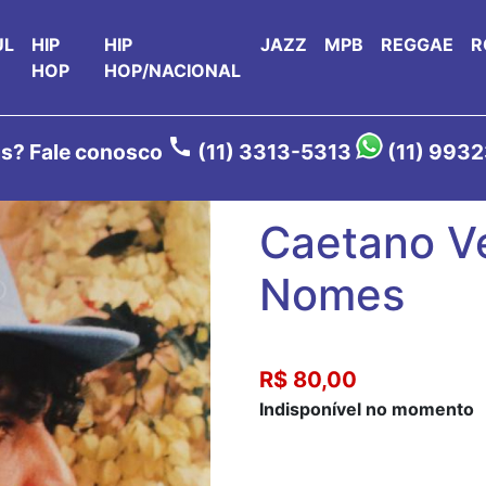
UL
HIP
HIP
JAZZ
MPB
REGGAE
R
HOP
HOP/NACIONAL
call
s? Fale conosco
(11) 3313-5313
(11) 993
Caetano Ve
Nomes
R$ 80,00
Indisponível no momento