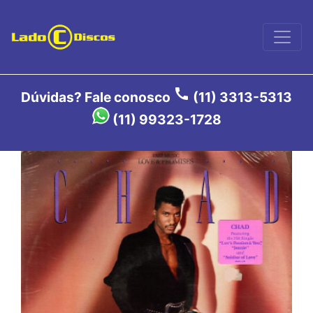
call
Dúvidas? Fale conosco
(11) 3313-5313
(11) 99323-1728