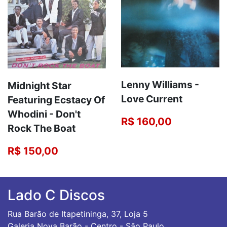
Lenny Williams -
Midnight Star
Love Current
Featuring Ecstacy Of
Whodini - Don't
R$ 160,00
Rock The Boat
R$ 150,00
Lado C Discos
Rua Barão de Itapetininga, 37, Loja 5
Galeria Nova Barão - Centro - São Paulo