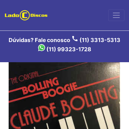
call
Dúvidas? Fale conosco
(11) 3313-5313
(11) 99323-1728