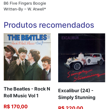
B6 Five Fingers Boogie
Written-By – W. Atwell*
Produtos recomendados
The Beatles - Rock N
Excalibur (24) -
Roll Music Vol 1
Simply Stunning
R$ 170,00
R$ 220,00