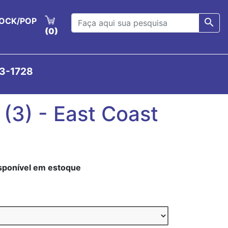
OCK/POP
search
(0)
23-1728
 (3) - East Coast
isponível em estoque