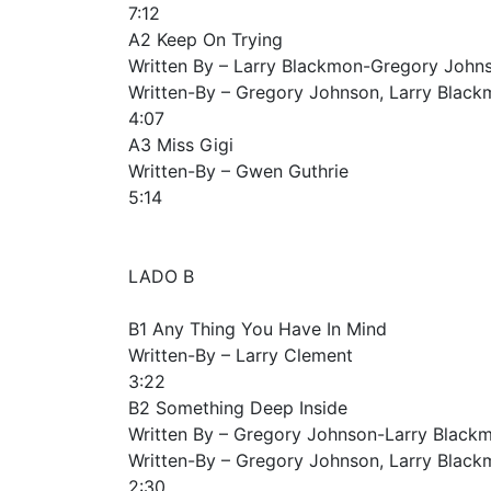
7:12
A2 Keep On Trying
Written By – Larry Blackmon-Gregory John
Written-By – Gregory Johnson, Larry Blac
4:07
A3 Miss Gigi
Written-By – Gwen Guthrie
5:14
LADO B
B1 Any Thing You Have In Mind
Written-By – Larry Clement
3:22
B2 Something Deep Inside
Written By – Gregory Johnson-Larry Black
Written-By – Gregory Johnson, Larry Blac
2:30