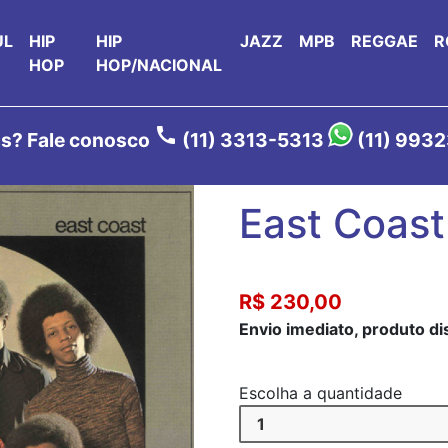
UL
HIP
HIP
JAZZ
MPB
REGGAE
R
HOP
HOP/NACIONAL
call
s? Fale conosco
(11) 3313-5313
(11) 993
East Coast
R$ 230,00
Envio imediato, produto d
Escolha a quantidade