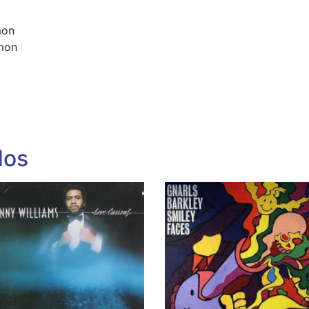
mon
kmon
dos