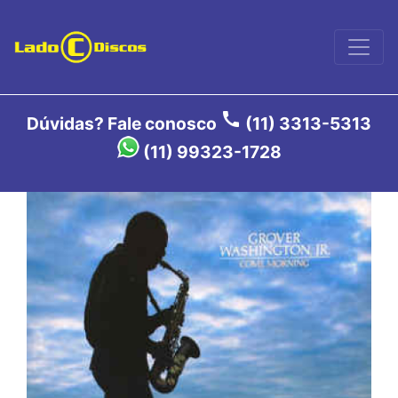
call
Dúvidas? Fale conosco
(11) 3313-5313
(11) 99323-1728