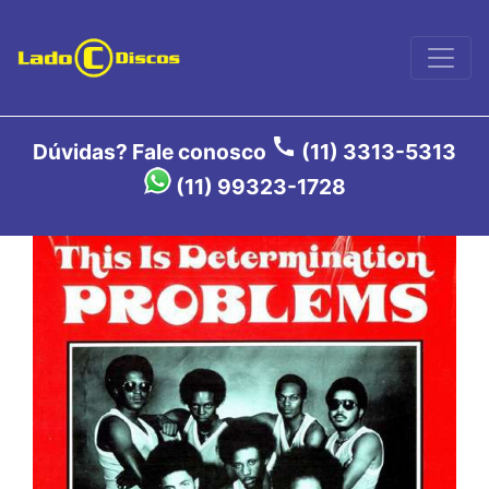
call
Dúvidas? Fale conosco
(11) 3313-5313
(11) 99323-1728