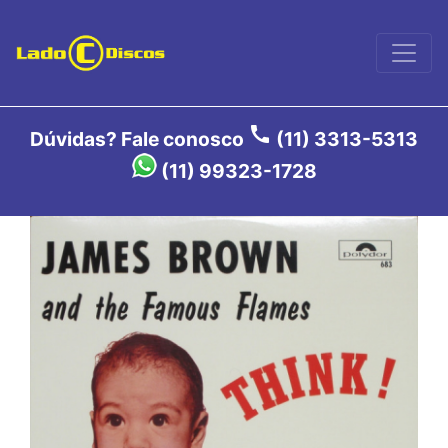
call
Dúvidas? Fale conosco
(11) 3313-5313
(11) 99323-1728