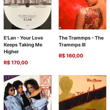
E'Lan - Your Love
The Trammps - The
Keeps Taking Me
Trammps III
Higher
R$ 160,00
R$ 170,00