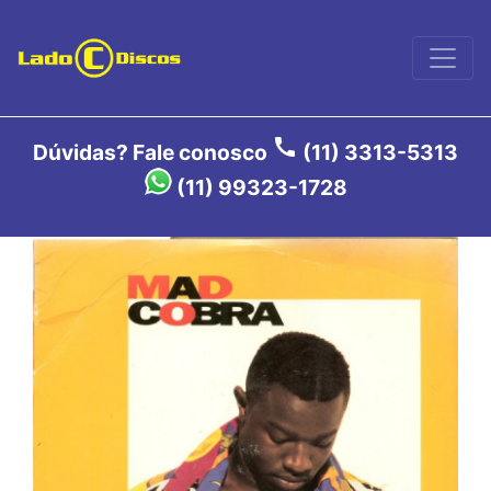
call
Dúvidas? Fale conosco
(11) 3313-5313
(11) 99323-1728