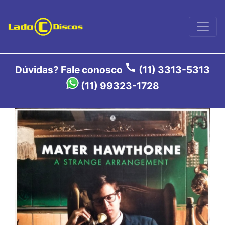
call
Dúvidas? Fale conosco
(11) 3313-5313
(11) 99323-1728