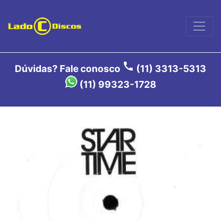
call
Dúvidas? Fale conosco
(11) 3313-5313
(11) 99323-1728