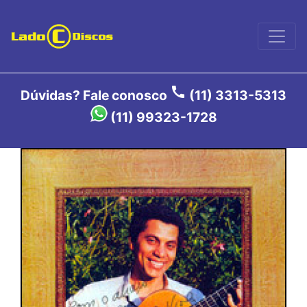
call
Dúvidas? Fale conosco
(11) 3313-5313
(11) 99323-1728