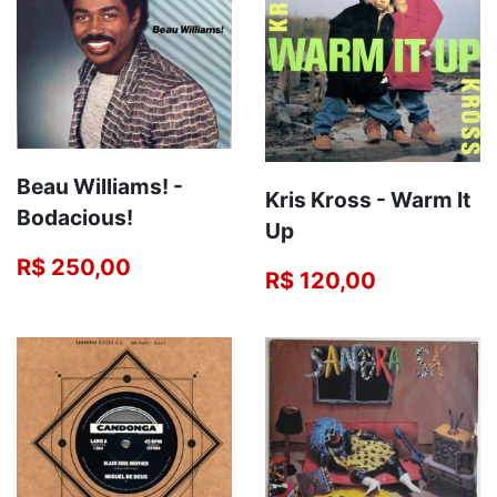
Beau Williams! -
Kris Kross ‎- Warm It
Bodacious!
Up
R$ 250,00
R$ 120,00