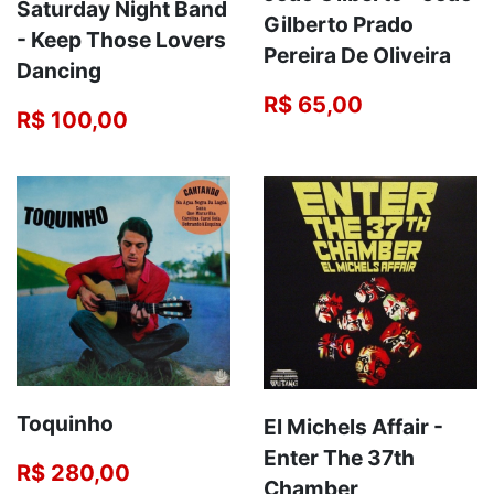
Saturday Night Band
Gilberto Prado
‎- Keep Those Lovers
Pereira De Oliveira
Dancing
R$ 65,00
R$ 100,00
Toquinho
El Michels Affair -
Enter The 37th
R$ 280,00
Chamber