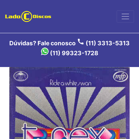
call
Dúvidas? Fale conosco
(11) 3313-5313
(11) 99323-1728