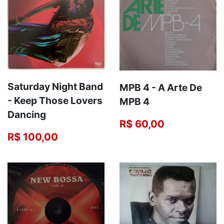
Saturday Night Band
MPB 4 - A Arte De
‎- Keep Those Lovers
MPB 4
Dancing
R$ 60,00
R$ 100,00