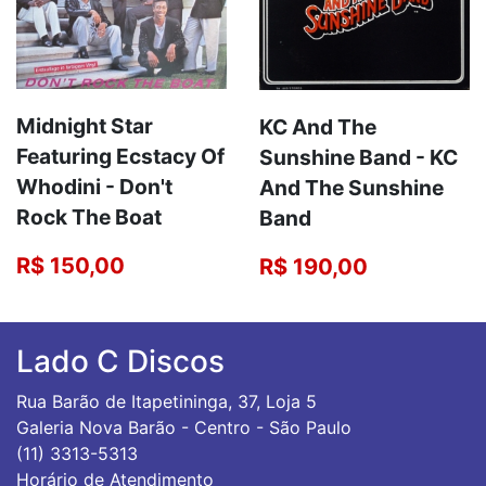
Midnight Star
KC And The
Featuring Ecstacy Of
Sunshine Band ‎- KC
Whodini - Don't
And The Sunshine
Rock The Boat
Band
R$ 150,00
R$ 190,00
Lado C Discos
Rua Barão de Itapetininga, 37, Loja 5
Galeria Nova Barão - Centro - São Paulo
(11) 3313-5313
Horário de Atendimento