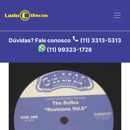
call
Dúvidas? Fale conosco
(11) 3313-5313
(11) 99323-1728