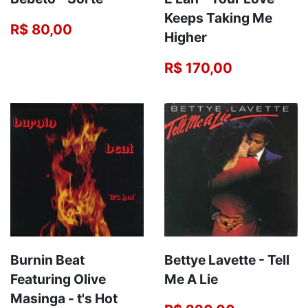
Keeps Taking Me
R$ 80,00
Higher
R$ 170,00
Burnin Beat
Bettye Lavette - Tell
Featuring Olive
Me A Lie
Masinga - t's Hot