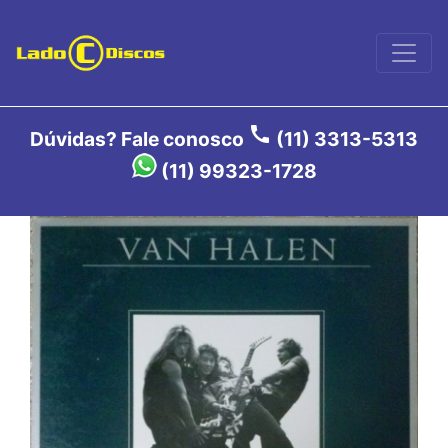
call
Dúvidas? Fale conosco
(11) 3313-5313
(11) 99323-1728