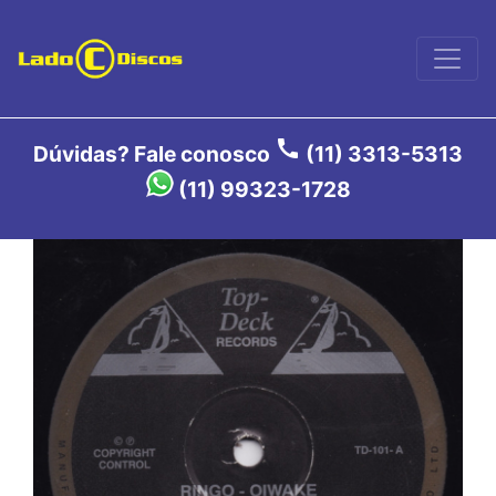
call
Dúvidas? Fale conosco
(11) 3313-5313
(11) 99323-1728