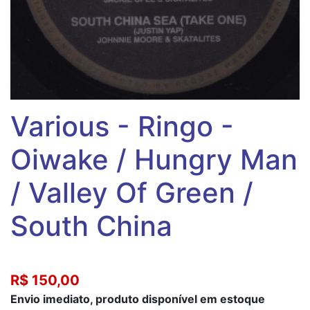
Various ‎- Ringo -
Oiwake / Hungry Man
/ Valley Of Green /
South China
R$ 150,00
Envio imediato, produto disponível em estoque