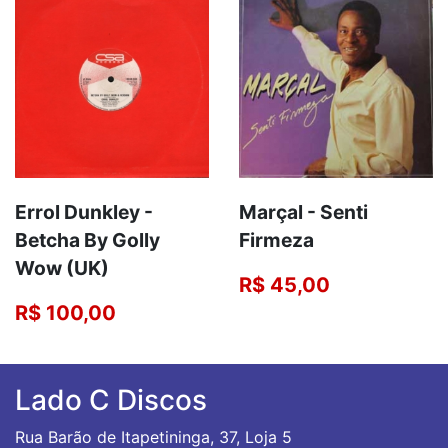
Errol Dunkley ‎-
Marçal - Senti
Betcha By Golly
Firmeza
Wow (UK)
R$ 45,00
R$ 100,00
Lado C Discos
Rua Barão de Itapetininga, 37, Loja 5