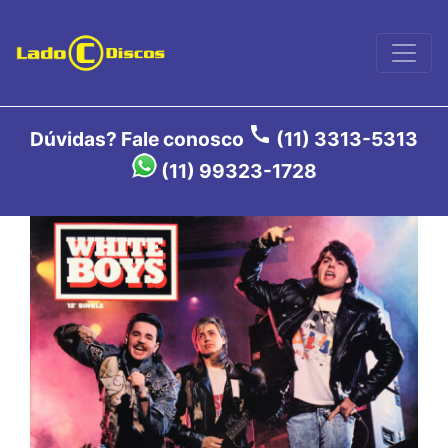
call
Dúvidas? Fale conosco
(11) 3313-5313
(11) 99323-1728