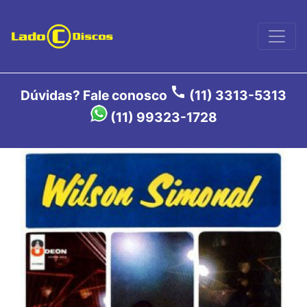
call
Dúvidas? Fale conosco
(11) 3313-5313
(11) 99323-1728