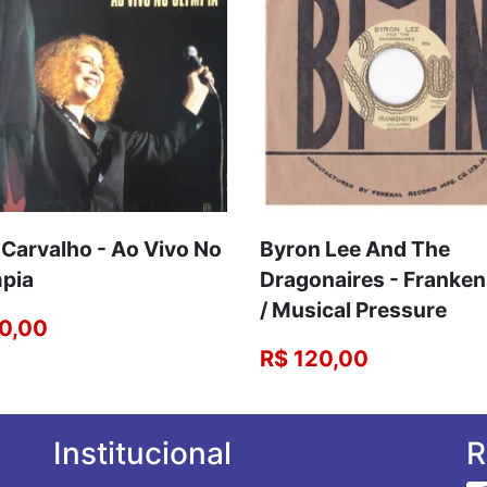
 Carvalho - Ao Vivo No
Byron Lee And The
pia
Dragonaires - Franken
/ Musical Pressure
0,00
R$ 120,00
Institucional
R