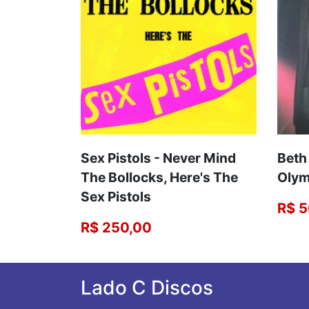
Sex Pistols - Never Mind
Beth
The Bollocks, Here's The
Olym
Sex Pistols
R$ 5
R$ 250,00
Lado C Discos