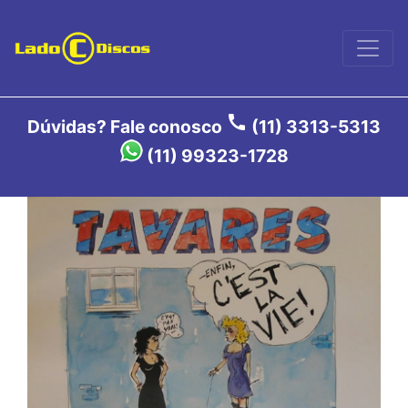
call
Dúvidas? Fale conosco
(11) 3313-5313
(11) 99323-1728