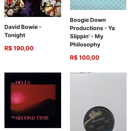
Boogie Down
David Bowie ‎-
Productions - Ya
Tonight
Slippin' - My
Philosophy
R$ 190,00
R$ 100,00