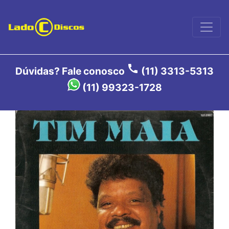
call
Dúvidas? Fale conosco
(11) 3313-5313
(11) 99323-1728