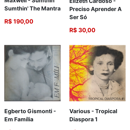
Maxwell - Sumthin'
Elizeth Cardoso -
Sumthin' The Mantra
Preciso Aprender A
Ser Só
R$ 190,00
R$ 30,00
Egberto Gismonti -
Various - Tropical
Em Família
Diaspora 1