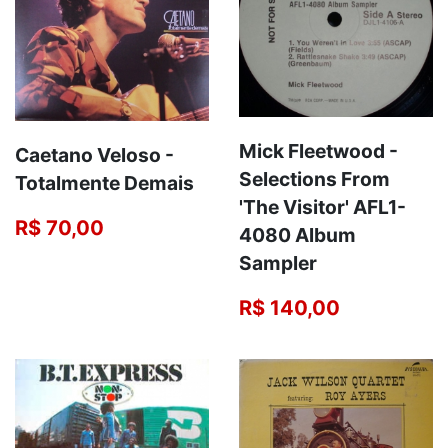
Mick Fleetwood -
Caetano Veloso -
Selections From
Totalmente Demais
'The Visitor' AFL1-
R$ 70,00
4080 Album
Sampler
R$ 140,00