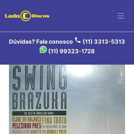
call
Dúvidas? Fale conosco
(11) 3313-5313
(11) 99323-1728