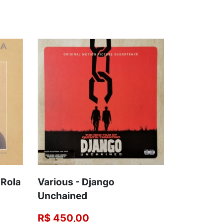
 Rola
Various - Django
Unchained
R$ 450,00