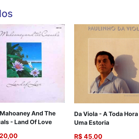
dos
 Mahoaney And The
Da Viola - A Toda Hora
als - Land Of Love
Uma Estoria
20,00
R$ 45,00