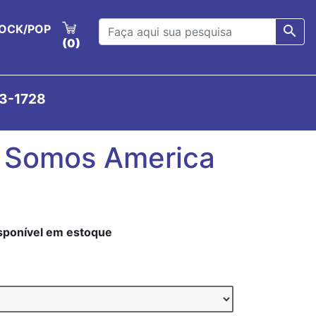
OCK/POP
search
(0)
23-1728
- Somos America
isponível em estoque