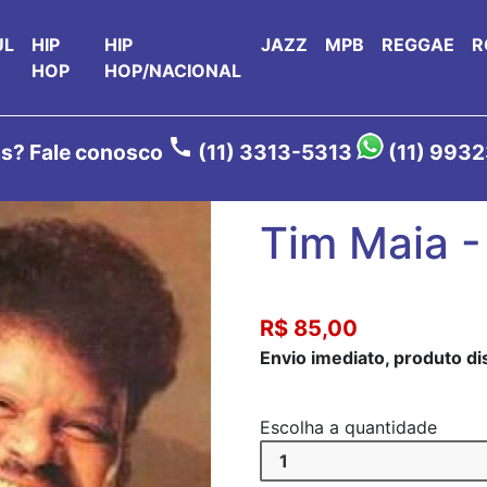
UL
HIP
HIP
JAZZ
MPB
REGGAE
R
HOP
HOP/NACIONAL
call
s? Fale conosco
(11) 3313-5313
(11) 993
Tim Maia 
R$ 85,00
Envio imediato, produto d
Escolha a quantidade